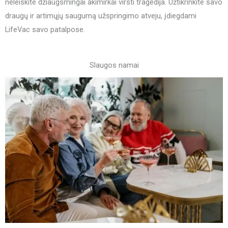
neleiskite džiaugsmingai akimirkai virsti tragedija. Užtikrinkite savo
draugų ir artimųjų saugumą užspringimo atveju, įdiegdami
LifeVac savo patalpose.
Slaugos namai