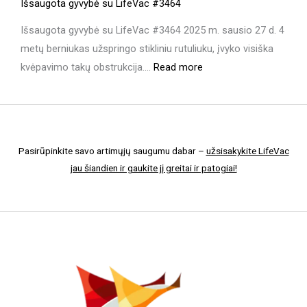
Išsaugota gyvybė su LifeVac #3464
Išsaugota gyvybė su LifeVac #3464 2025 m. sausio 27 d. 4
metų berniukas užspringo stikliniu rutuliuku, įvyko visiška
:
kvėpavimo takų obstrukcija.…
Read more
Išsaugota
gyvybė
su
LifeVac
Pasirūpinkite savo artimųjų saugumu dabar –
užsisakykite LifeVac
#3464
jau šiandien ir gaukite jį greitai ir patogiai!