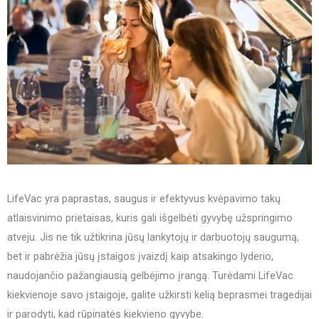
LifeVac yra paprastas, saugus ir efektyvus kvėpavimo takų
atlaisvinimo prietaisas, kuris gali išgelbėti gyvybę užspringimo
atveju. Jis ne tik užtikrina jūsų lankytojų ir darbuotojų saugumą,
bet ir pabrėžia jūsų įstaigos įvaizdį kaip atsakingo lyderio,
naudojančio pažangiausią gelbėjimo įrangą. Turėdami LifeVac
kiekvienoje savo įstaigoje, galite užkirsti kelią beprasmei tragedijai
ir parodyti, kad rūpinatės kiekvieno gyvybe.