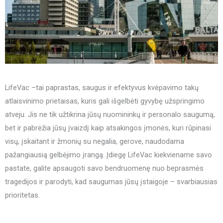
LifeVac –tai paprastas, saugus ir efektyvus kvėpavimo takų
atlaisvinimo prietaisas, kuris gali išgelbėti gyvybę užspringimo
atveju. Jis ne tik užtikrina jūsų nuomininkų ir personalo saugumą,
bet ir pabrėžia jūsų įvaizdį kaip atsakingos įmonės, kuri rūpinasi
visų, įskaitant ir žmonių su negalia, gerove, naudodama
pažangiausią gelbėjimo įrangą. Įdiegę LifeVac kiekviename savo
pastate, galite apsaugoti savo bendruomenę nuo beprasmės
tragedijos ir parodyti, kad saugumas jūsų įstaigoje – svarbiausias
prioritetas.