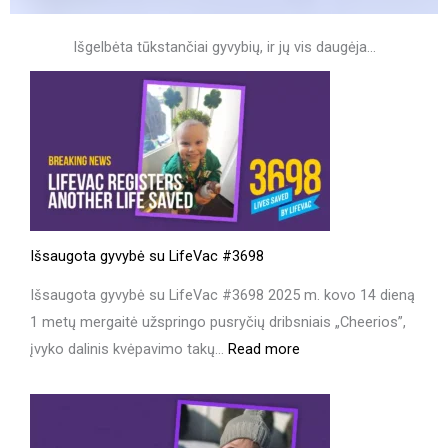
Išgelbėta tūkstančiai gyvybių, ir jų vis daugėja…
Išsaugota gyvybė su LifeVac #3698
Išsaugota gyvybė su LifeVac #3698 2025 m. kovo 14 dieną
1 metų mergaitė užspringo pusryčių dribsniais „Cheerios”,
:
įvyko dalinis kvėpavimo takų…
Read more
Išsaugota
gyvybė
su