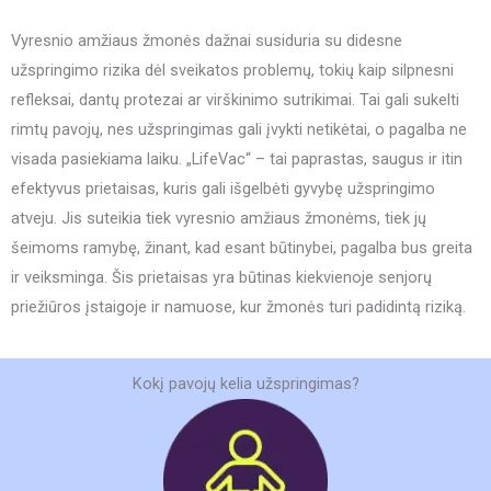
Vyresnio amžiaus žmonės dažnai susiduria su didesne
užspringimo rizika dėl sveikatos problemų, tokių kaip silpnesni
refleksai, dantų protezai ar virškinimo sutrikimai. Tai gali sukelti
rimtų pavojų, nes užspringimas gali įvykti netikėtai, o pagalba ne
visada pasiekiama laiku. „LifeVac“ – tai paprastas, saugus ir itin
efektyvus prietaisas, kuris gali išgelbėti gyvybę užspringimo
atveju. Jis suteikia tiek vyresnio amžiaus žmonėms, tiek jų
šeimoms ramybę, žinant, kad esant būtinybei, pagalba bus greita
ir veiksminga. Šis prietaisas yra būtinas kiekvienoje senjorų
priežiūros įstaigoje ir namuose, kur žmonės turi padidintą riziką.
Kokį pavojų kelia užspringimas?