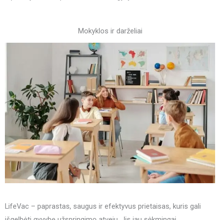
Mokyklos ir darželiai
LifeVac – paprastas, saugus ir efektyvus prietaisas, kuris gali
išgelbėti gyvybę užspringimo atveju. Jis jau sėkmingai