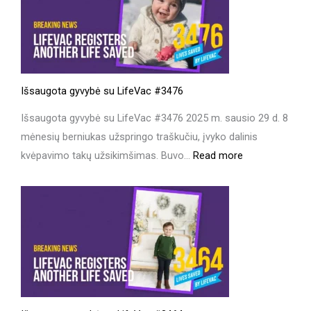
LifeVac
#3698
Išsaugota gyvybė su LifeVac #3476
Išsaugota gyvybė su LifeVac #3476 2025 m. sausio 29 d. 8
mėnesių berniukas užspringo traškučiu, įvyko dalinis
:
kvėpavimo takų užsikimšimas. Buvo…
Read more
Išsaugota
gyvybė
su
LifeVac
#3476