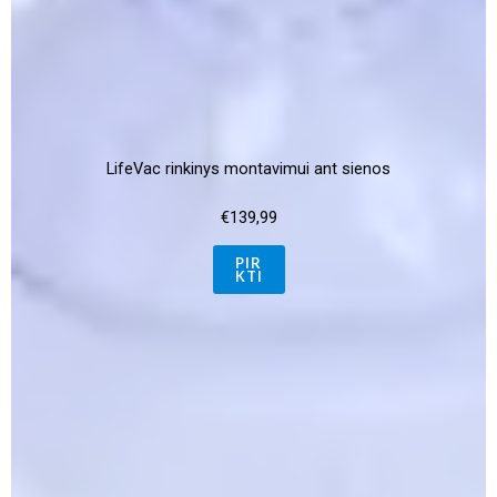
LifeVac rinkinys montavimui ant sienos
€
139,99
PIR
KTI