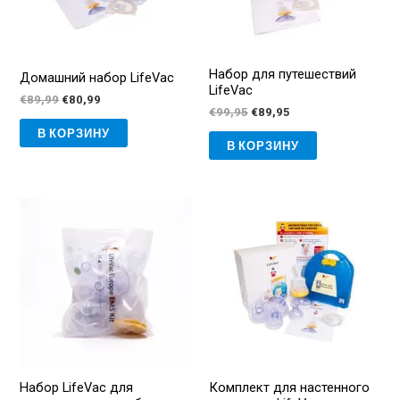
Набор для путешествий
Домашний набор LifeVac
LifeVac
Первоначальная
Текущая
€
89,99
€
80,99
Первоначальная
Текущая
€
99,95
€
89,95
цена
цена:
цена
цена:
составляла
€80,99.
В КОРЗИНУ
составляла
€89,95.
€89,99.
В КОРЗИНУ
€99,95.
Набор LifeVac для
Комплект для настенного