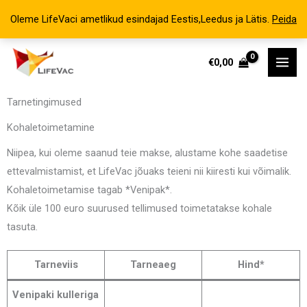
Oleme LifeVaci ametlikud esindajad Eestis,Leedus ja Lätis.
Peida
Skip
€
0,00
to
content
Tarnetingimused
Kohaletoimetamine
Niipea, kui oleme saanud teie makse, alustame kohe saadetise
ettevalmistamist, et LifeVac jõuaks teieni nii kiiresti kui võimalik.
Kohaletoimetamise tagab *Venipak*.
Kõik üle 100 euro suurused tellimused toimetatakse kohale
tasuta.
Tarneviis
Tarneaeg
Hind*
Venipaki kulleriga