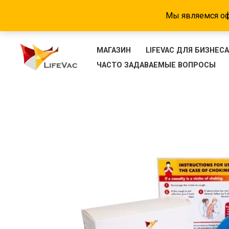
Мы являемся оф
Перейти
МАГАЗИН
LIFEVAC ДЛЯ БИЗНЕС
к
ЧАСТО ЗАДАВАЕМЫЕ ВОПРОСЫ
содержимому