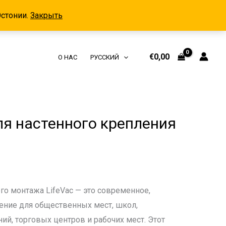
Эстонии.
Закрыть
€
0,00
О НАС
РУССКИЙ
я настенного крепления
го монтажа LifeVac — это современное,
ние для общественных мест, школ,
й, торговых центров и рабочих мест. Этот