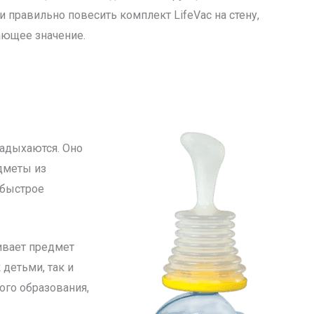
и правильно повесить комплект LifeVac на стену,
шающее значение.
задыхаются. Оно
дметы из
 быстрое
гивает предмет
детьми, так и
ого образования,