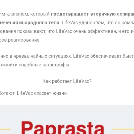
им клапаном, который
предотвращает вторичную аспирац
лечения инородного тела.
LifeVac удобен тем, что он комп
дования показывают, что LifeVac очень эффективен, и его
рое реагирование.
нно в чрезвычайных ситуациях. LifeVac обеспечивает быс
роизойти подобные катастрофы.
Как работает LifeVac?
тают, LifeVac спасает жизни.