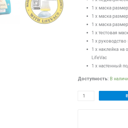
1 x маска разме
1 x маска разме
1 x маска разме
1 x тестовая мас
1 x руководство
1 x наклейка на 
LifeVac
1 x настенный п
Доступность:
В налич
Количество
товара
Комплект
для
настенного